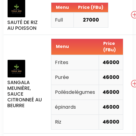
Menu
Price (FBu)
Full
27000
SAUTÉ DE RIZ
AU POISSON
Price
Menu
(FBu)
Frites
46000
Purée
46000
SANGALA
MEUNIÈRE,
Poilésdelégumes
46000
SAUCE
CITRONNEÉ AU
BEURRE
épinards
46000
Riz
46000