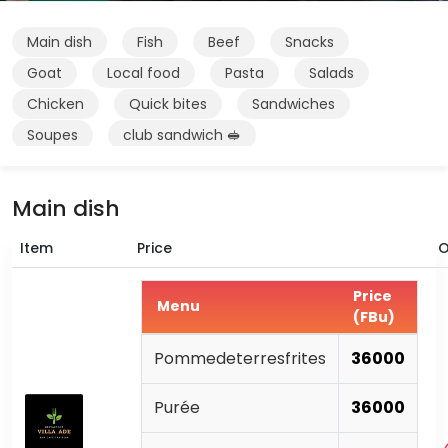
Main dish
Fish
Beef
Snacks
Goat
Local food
Pasta
Salads
Chicken
Quick bites
Sandwiches
Soupes
club sandwich 🥪
Main dish
Item
Price
O
Price
Menu
(FBu)
Pommedeterresfrites
36000
Purée
36000