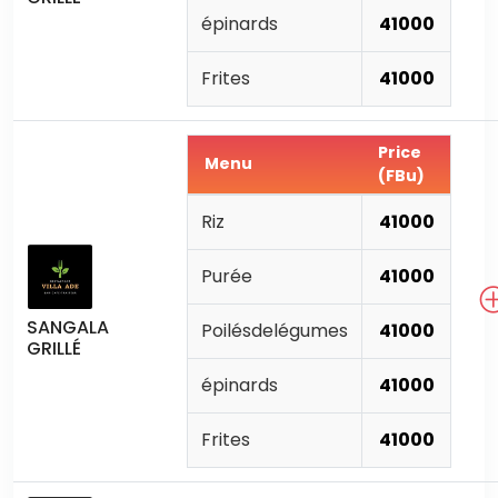
épinards
41000
Frites
41000
Price
Menu
(FBu)
Riz
41000
Purée
41000
SANGALA
Poilésdelégumes
41000
GRILLÉ
épinards
41000
Frites
41000