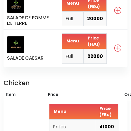
Price
Menu
(FBu)
SALADE DE POMME
Full
20000
DE TERRE
Price
Menu
(FBu)
Full
22000
SALADE CAESAR
Chicken
Item
Price
Or
Price
Menu
(FBu)
Frites
41000