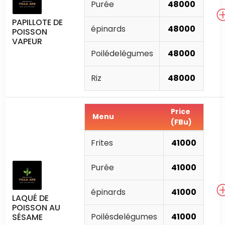
Purée
48000
PAPILLOTE DE
épinards
48000
POISSON
VAPEUR
Poilédelégumes
48000
Riz
48000
Price
Menu
(FBu)
Frites
41000
Purée
41000
épinards
41000
LAQUÉ DE
POISSON AU
Poilésdelégumes
41000
SÉSAME