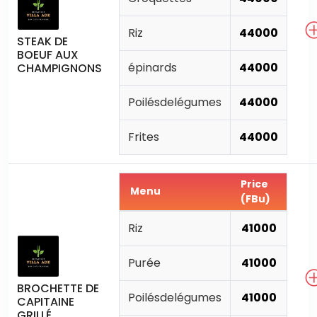
Riz
44000
STEAK DE
BOEUF AUX
épinards
44000
CHAMPIGNONS
Poilésdelégumes
44000
Frites
44000
Price
Menu
(FBu)
Riz
41000
Purée
41000
BROCHETTE DE
Poilésdelégumes
41000
CAPITAINE
GRILLÉ