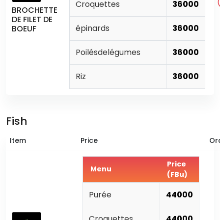
Croquettes
36000
BROCHETTE
DE FILET DE
épinards
36000
BOEUF
Poilésdelégumes
36000
Riz
36000
Fish
Item
Price
Or
Price
Menu
(FBu)
Purée
44000
Croquettes
44000