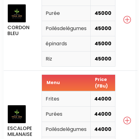
Purée
45000
CORDON
Poilésdelégumes
45000
BLEU
épinards
45000
Riz
45000
Price
Menu
(FBu)
Frites
44000
Purées
44000
ESCALOPE
Poilésdelégumes
44000
MILANAISE