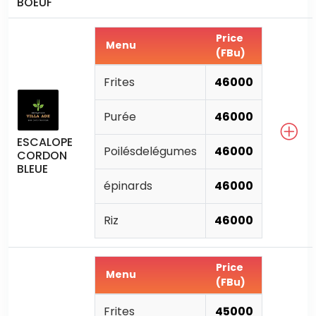
BOEUF
Price
Menu
(FBu)
Frites
46000
Purée
46000
ESCALOPE
Poilésdelégumes
46000
CORDON
BLEUE
épinards
46000
Riz
46000
Price
Menu
(FBu)
Frites
45000