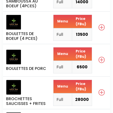
SAMBOUSSA AU
Full
14000
BOEUF (4PCES)
Price
Menu
(FBu)
BOULETTES DE
Full
13500
BOEUF (4 PCES)
Price
Menu
(FBu)
Full
6500
BOULETTES DE PORC
Price
Menu
(FBu)
BROCHETTES
Full
28000
SAUCISSES + FRITES