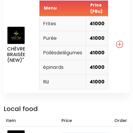
Price
Menu
(FBu)
Frites
41000
Purée
41000
CHÈVRE
Poilésdelégumes
41000
BRAISÉE
(NEW)"
épinards
41000
Riz
41000
Local food
Item
Price
Order