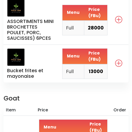
Price
Menu
(FBu)
ASSORTIMENTS MINI
BROCHETTES
Full
28000
POULET, PORC,
SAUCISSES) 6PCES
Price
Menu
(FBu)
Bucket frites et
Full
13000
mayonaise
Goat
Item
Price
Order
Price
Menu
(FBu)