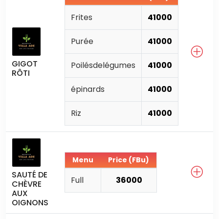
Frites
41000
Purée
41000
GIGOT
Poilésdelégumes
41000
RÔTI
épinards
41000
Riz
41000
Menu
Price (FBu)
SAUTÉ DE
Full
36000
CHÈVRE
AUX
OIGNONS