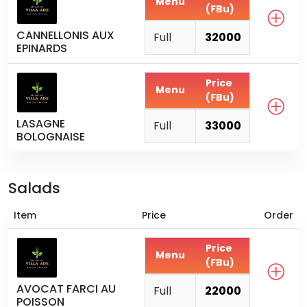
Menu
(FBu)
CANNELLONIS AUX
Full
32000
EPINARDS
Price
Menu
(FBu)
LASAGNE
Full
33000
BOLOGNAISE
Salads
Item
Price
Order
Price
Menu
(FBu)
AVOCAT FARCI AU
Full
22000
POISSON