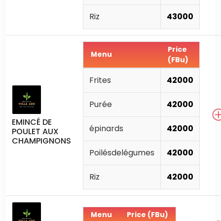
Riz
43000
Price
Menu
(FBu)
Frites
42000
Purée
42000
EMINCÉ DE
épinards
42000
POULET AUX
CHAMPIGNONS
Poilésdelégumes
42000
Riz
42000
Menu
Price (FBu)