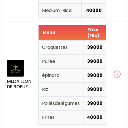
Medium-Rice
40000
Price
Menu
(FBu)
Croquettes
39000
Purée
39000
épinard
39000
MEDAILLON
DE BOEUF
Riz
39000
Poilésdelégumes
39000
Frites
40000